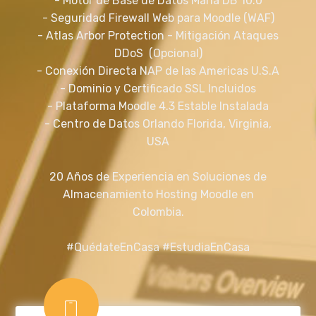
- Motor de Base de Datos Maria DB 10.0
- Seguridad Firewall Web para Moodle (WAF)
- Atlas Arbor Protection - Mitigación Ataques
DDoS (Opcional)
- Conexión Directa NAP de las Americas U.S.A
- Dominio y Certificado SSL Incluidos
- Plataforma Moodle 4.3 Estable Instalada
- Centro de Datos Orlando Florida, Virginia,
USA
20 Años de Experiencia en Soluciones de
Almacenamiento Hosting Moodle en
Colombia.
#QuédateEnCasa #EstudiaEnCasa